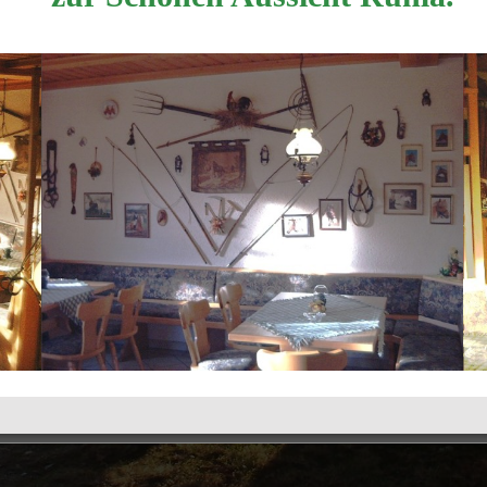
ialitäten-2024 Schöne Aussicht Ruhla
Herunterladen
karte-2024 Schöne Aussicht Ruhla
Kontakt
|
Linkpartner
I
Login
|
Startseite
|
Impressum
Copyright © 2021 Schöne Aussicht Ruhla.