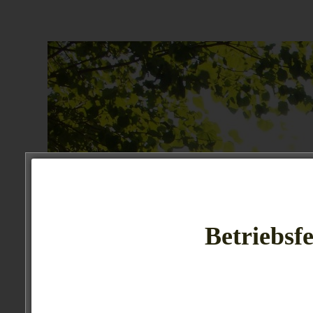
Betriebsfe
Seiten
Spei
Vorwort-
Impressum /
Vorspei