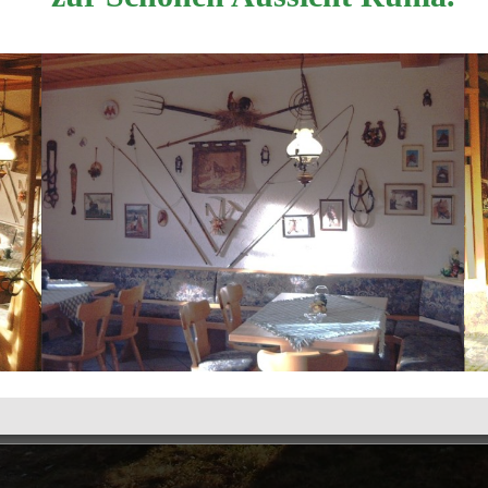
Montag
ab 14 bis 20 Uhr
Dienstag
ab 14 bis 20 Uhr
Mittwoch
ab 14. bis 20 Uhr
Küche: A la carte 14 bis 20 Uhr
Wir hoffen, dass es Ihnen bei uns gefällt.
e Einträge
Kontakt
|
Linkpartner
I
Login
|
Startseite
|
Impressum
Copyright © 2021 Schöne Aussicht Ruhla.