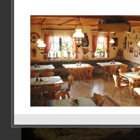
Datenschutzerklärung
Kontakt
Linkpartner
Öffnungszeiten
Unser Angebot
Willkommen
Links
Linkpartner
Anreise
« Älter