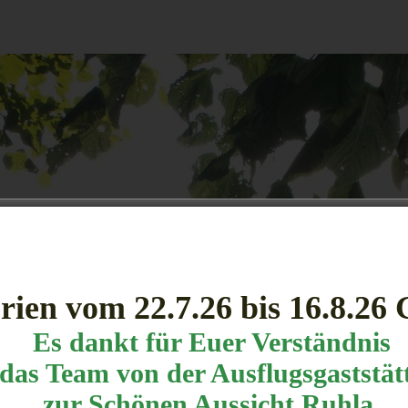
rien vom 22.7.26 bis 16.8.26
Es dankt für Euer Verständnis
das Team von der Ausflugsgaststät
ungszeiten
und werden Sie in dieser Zeit mit Köstlichkeiten aus Küche
zur Schönen Aussicht Ruhla.
und Keller verwöhnen.