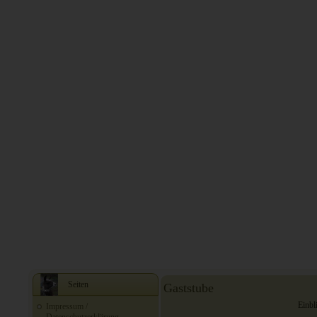
Seiten
Gaststube
Einbl
Impressum /